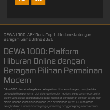
DEWA1000: APK Dunia Top 1 di Indonesia dengan
Beragam Game Online 2026
DEWA1000: Platform
Hiburan Online dengan
Beragam Pilihan Permainan
Modern
DEWA1000 dikenal sebagai salah satu platform hiburan online yang menghadirkan
berbagai pilihan permainan digital dengan tampilan modern, akses yang mudah, serta
sistem yang dibuat agar pengguna dapat menikmati pengalaman bermain secara lebih
praktis. Dengan konsep layanan yang terus berkembang, DEWA1000 berusaha
menghadirkan suasana hiburan yang nyaman bagi pengguna yang mencari variasi