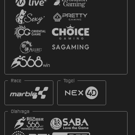
Race
Togel
Olahraga