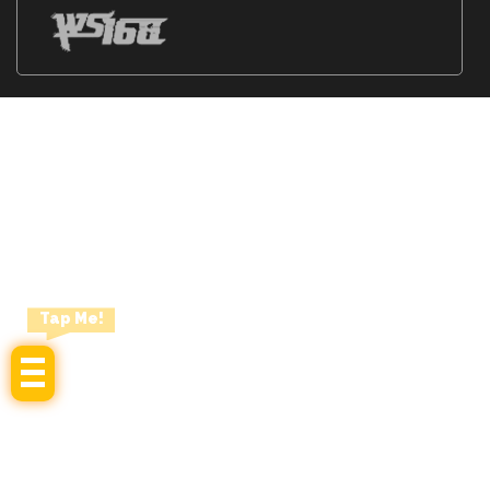
Tap Me!