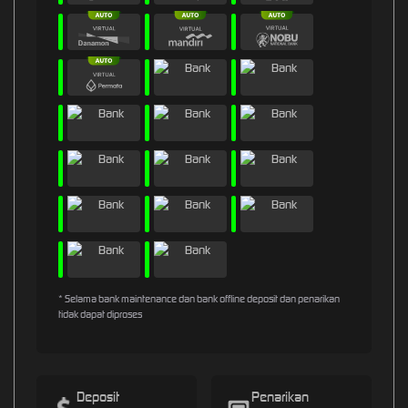
* Selama bank maintenance dan bank offline deposit dan penarikan
tidak dapat diproses
Deposit
Penarikan