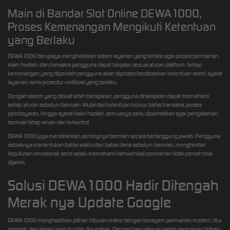
Main di Bandar Slot Online DEWA1000,
Proses Kemenangan Mengikuti Ketentuan
yang Berlaku
DEWA1000 berupaya menghadirkan sistem layanan yang tertata agar proses permainan,
klaim hadiah, dan transaksi pengguna dapat berjalan sesuai aturan platform. Setiap
kemenangan yang diperoleh pengguna akan diproses berdasarkan ketentuan resmi, syarat
layanan, serta prosedur verifikasi yang berlaku.
Dengan sistem yang dibuat lebih transparan, pengguna diharapkan dapat memahami
setiap aturan sebelum bermain. Mulai dari ketentuan bonus, batas transaksi, proses
pembayaran, hingga syarat klaim hadiah, semuanya perlu diperhatikan agar pengalaman
bermain tetap aman dan terkontrol.
DEWA1000 juga menekankan pentingnya bermain secara bertanggung jawab. Pengguna
sebaiknya menentukan batas waktu dan batas dana sebelum bermain, menghindari
keputusan emosional, serta selalu memahami bahwa hasil permainan tidak pernah bisa
dijamin.
Solusi DEWA1000 Hadir Ditengah
Merak nya Update Google
DEWA1000 menghadirkan pilihan hiburan online dengan beragam permainan modern, fitur
menarik, dan akses yang mudah digunakan. Dengan banyaknya variasi permainan terbaru,