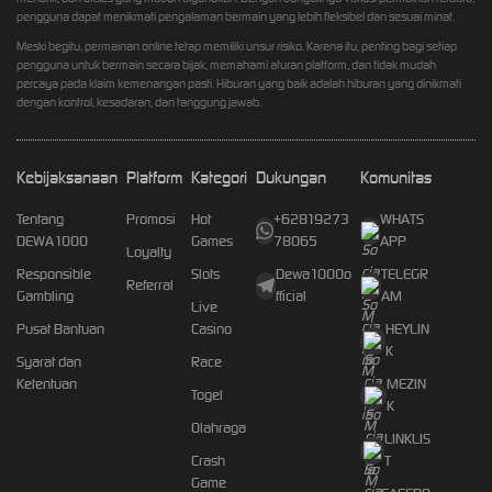
pengguna dapat menikmati pengalaman bermain yang lebih fleksibel dan sesuai minat.
Meski begitu, permainan online tetap memiliki unsur risiko. Karena itu, penting bagi setiap
pengguna untuk bermain secara bijak, memahami aturan platform, dan tidak mudah
percaya pada klaim kemenangan pasti. Hiburan yang baik adalah hiburan yang dinikmati
dengan kontrol, kesadaran, dan tanggung jawab.
Kebijaksanaan
Platform
Kategori
Dukungan
Komunitas
Tentang
Promosi
Hot
+62819273
WHATS
DEWA1000
Games
78065
APP
Loyalty
Responsible
Slots
Dewa1000o
TELEGR
Referral
Gambling
fficial
AM
Live
Pusat Bantuan
Casino
HEYLIN
K
Syarat dan
Race
Ketentuan
MEZIN
Togel
K
Olahraga
LINKLIS
Crash
T
Game