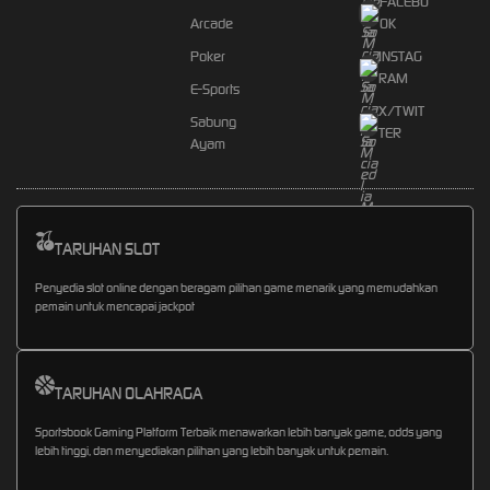
FACEBO
Arcade
OK
Poker
INSTAG
RAM
E-Sports
X/TWIT
Sabung
TER
Ayam
TARUHAN SLOT
Penyedia slot online dengan beragam pilihan game menarik yang memudahkan
pemain untuk mencapai jackpot
TARUHAN OLAHRAGA
Sportsbook Gaming Platform Terbaik menawarkan lebih banyak game, odds yang
lebih tinggi, dan menyediakan pilihan yang lebih banyak untuk pemain.