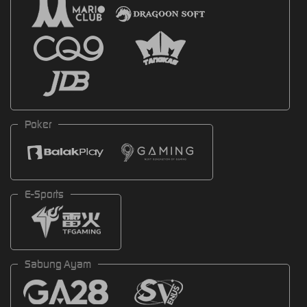
Poker
E-Sports
Sabung Ayam