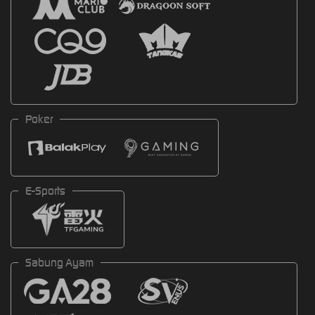
Poker
E-Sports
Sabung Ayam