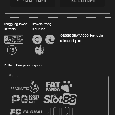
Rata-rata 1 Menit
Rata-rata 1 Menit
Tanggung Jawab
Browser Yang
Bermain
Didukung
©2026 DEWA1000. Hak cipta
dilindungi | 18+
Platform Penyedia Layanan
Slots