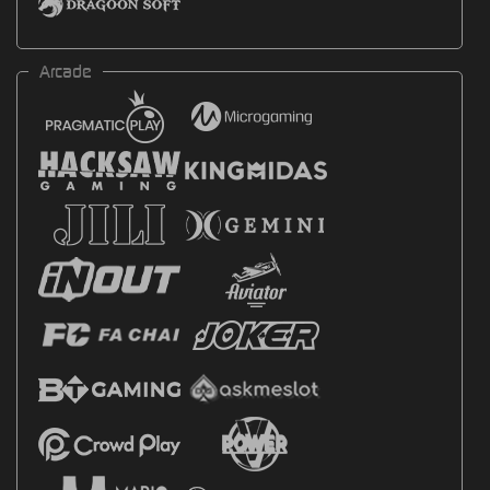
Arcade