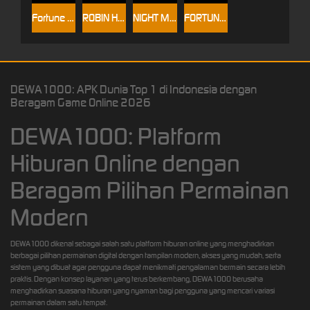
Fortune Money Boom
ROBIN HOOD
NIGHT MARKET 2
FORTUNE EGG
DEWA1000: APK Dunia Top 1 di Indonesia dengan
Beragam Game Online 2026
DEWA1000: Platform
Hiburan Online dengan
Beragam Pilihan Permainan
Modern
DEWA1000 dikenal sebagai salah satu platform hiburan online yang menghadirkan
berbagai pilihan permainan digital dengan tampilan modern, akses yang mudah, serta
sistem yang dibuat agar pengguna dapat menikmati pengalaman bermain secara lebih
praktis. Dengan konsep layanan yang terus berkembang, DEWA1000 berusaha
menghadirkan suasana hiburan yang nyaman bagi pengguna yang mencari variasi
permainan dalam satu tempat.