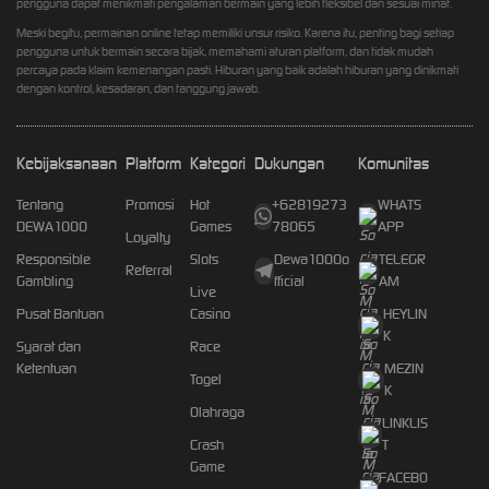
pengguna dapat menikmati pengalaman bermain yang lebih fleksibel dan sesuai minat.
Meski begitu, permainan online tetap memiliki unsur risiko. Karena itu, penting bagi setiap
pengguna untuk bermain secara bijak, memahami aturan platform, dan tidak mudah
percaya pada klaim kemenangan pasti. Hiburan yang baik adalah hiburan yang dinikmati
dengan kontrol, kesadaran, dan tanggung jawab.
Kebijaksanaan
Platform
Kategori
Dukungan
Komunitas
Tentang
Promosi
Hot
+62819273
WHATS
DEWA1000
Games
78065
APP
Loyalty
Responsible
Slots
Dewa1000o
TELEGR
Referral
Gambling
fficial
AM
Live
Pusat Bantuan
Casino
HEYLIN
K
Syarat dan
Race
Ketentuan
MEZIN
Togel
K
Olahraga
LINKLIS
Crash
T
Game
FACEBO