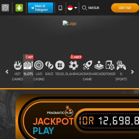
Main di
MASUK
DAFTAR
Telegram
HOT
SLOTS
LIVE
RACE
TOGEL
OLAHRAGA
CRASH
ARCADE
POKER
E-
SABUN
GAMES
CASINO
GAME
SPORTS
AYAM
IDR
12,698,
JACKPOT
PLAY