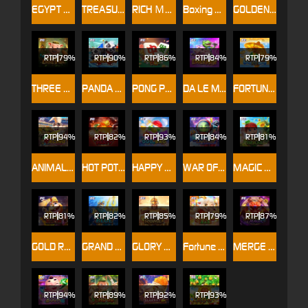
EGYPT BONANZA
TREASURE RAIDERS
RICH ＭAN
Boxing Riches
GOLDEN PANTHER
RTP
79%
RTP
90%
RTP
86%
RTP
84%
RTP
79%
THREE LITTLE PIGS
PANDA DRAGON BOAT
PONG PONG HU
DA LE MEN
FORTUNE KOI
RTP
94%
RTP
82%
RTP
93%
RTP
84%
RTP
81%
ANIMAL RACING
HOT POT PARTY
HAPPY DUO BAO
WAR OF THE UNIVERSE
MAGIC BEANS
RTP
81%
RTP
82%
RTP
85%
RTP
79%
RTP
87%
GOLD RUSH
GRAND BLUE
GLORY OF ROME
Fortune Sheep
MERGE MAGIC
RTP
94%
RTP
89%
RTP
92%
RTP
93%