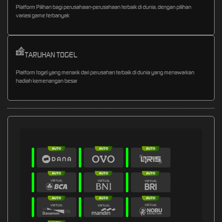
Platform Pilihan bagi perusahaan-perusahaan terbaik di dunia, dengan pilihan
variasi game terbanyak
TARUHAN TOGEL
Platform togel yang menarik dari perusahan terbaik di dunia yang menawarkan
hadiah kemenangan besar