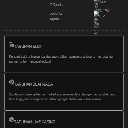
RAM
E-Sports
X/TWIT
Sabung
TER
Ayam
TARUHAN SLOT
Penyedia slot online dengan beragam pilihan game menarik yang memudahkan
pemain untuk mencapai jackpot
TARUHAN OLAHRAGA
Sportsbook Gaming Platform Terbaik menawarkan lebih banyak game, odds yang
lebih tinggi, dan menyediakan pilihan yang lebih banyak untuk pemain.
TARUHAN LIVE KASINO