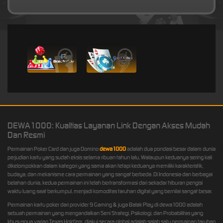
i
i
DEWA1000: Kualtias Layanan Link Dengan Akses Mudah
Dan Resmi
Permainan Poker Card dan juga Domino
dewa1000
adalah dua pondasi besar dalam dunia
perjudian kartu yang sudah eksis selama ribuan tahun lalu, Walaupun keduanya sering kali
dikelompokkan dalam kategori yang sama akan tetapi keduanya memiliki karakteristik,
budaya, dan mekanisme cara permainan yang sangat berbeda. Di Indonesia dan berbagai
belahan dunia, kedua permainan ini telah bertransformasi dari sekadar hiburan pengisi
waktu luang saat berkumpul, menjadi komoditas taruhan digital yang bernilai sangat besar.
Permainan kartu poker dari provider 9 Gaming & juga Balak Play di dewa1000 adalah
sebuah permainan yang mengandalkan Seni Strategi, Psikologi, dan Probabilitas yang
khususnya varian Texas Hold'em, diakui secara global adalah salah satu permainan taruhan