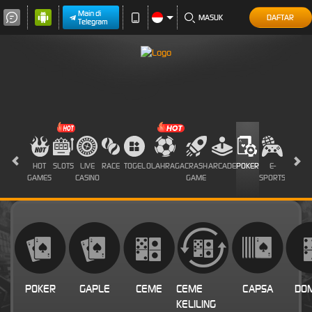
Main di
MASUK
DAFTAR
Telegram
HOT
SLOTS
LIVE
RACE
TOGEL
OLAHRAGA
CRASH
ARCADE
POKER
E-
SABUN
GAMES
CASINO
GAME
SPORTS
AYAM
POKER
GAPLE
CEME
CEME
CAPSA
DOM
KELILING