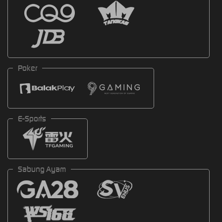
Poker
E-Sports
Sabung Ayam