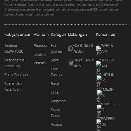
tinggi, variasi game slot online terlengkap, serta sistem taruhan yang adil. Daftarkan diri
Anda sekarang dan rasakan pengalaman bermain di ekosistem
slot88
terbaik dengan
peluang kemenangan paling optimal!
Kebijaksanaan
Platform
Kategori
Dukungan
Komunitas
Tentang
Promosi
Hot
+62819273
WHATS
DEWA1000
Games
78051
APP
Loyalty
Responsible
Slots
Dewa1000o
TELEGR
Referral
Gambling
fficial
AM
Live
Pusat Bantuan
Casino
HEYLIN
K
Syarat dan
Race
Ketentuan
MEZIN
Togel
K
Olahraga
LINKLIS
Crash
T
Game
FACEBO
Arcade
OK