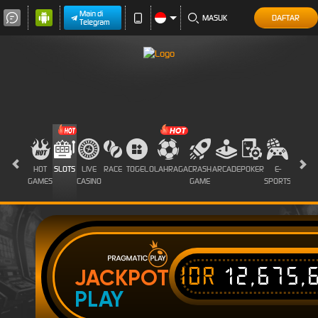
Main di
MASUK
DAFTAR
Telegram
HOT
SLOTS
LIVE
RACE
TOGEL
OLAHRAGA
CRASH
ARCADE
POKER
E-
SABUN
GAMES
CASINO
GAME
SPORTS
AYAM
IDR
12,675,
JACKPOT
PLAY