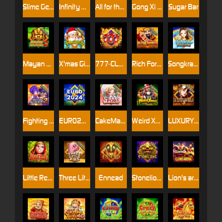
Slime Gem
Infinity Mining
All for the Winner
Gong Xi Fa Cai
Sugar Bar
Mayan Adventure2
X'mas Gift City
777-CLASSIC STYLE
Rich Fortune 2
Songkran Festival
Fighting Academy 2
EURO2024
CakeMatch
Weird Xmas
LUXURY WORLD
Little Red Riding Hood
Three Little Pigs
Ennead
Stonelions
Lion's area