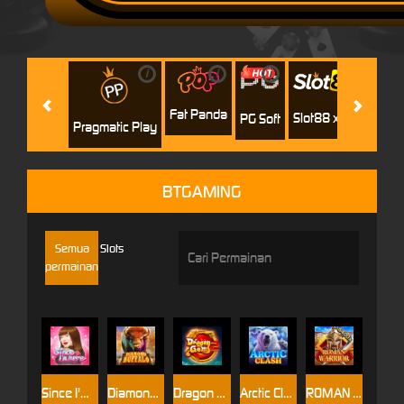
i
i
i
i
i
Facha
Fat Panda
Slot88 x PP
PG Soft
Pragmatic Play
BTGAMING
Semua
Slots
permainan
Since I'm here
Diamond buffalo
Dragon Gem2
Arctic Clash
ROMAN WARRIOR