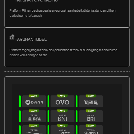
Platform Pilihan bagi perusahaan-perusahaan terbaik di dunia, dengan pilihan
variasi game terbanyak
TARUHAN TOGEL
Platform togel yang menarik dari perusahan terbaik di dunia yang menawarkan
hadiah kemenangan besar