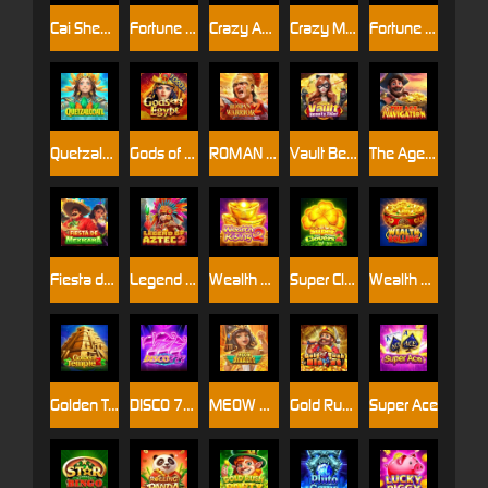
Cai Shen Arrives!
Fortune Toto 4D
Crazy ATM
Crazy Money Rolling
Fortune Horse
Quetzalcoatl
Gods of Egypt
ROMAN WARRIOR2
Vault Beauty Thief
The Age Of Navigation
Fiesta de Mexicana
Legend of Aztec2
Wealth Rising 2
Super Clovers 2
Wealth Rolling
Golden Temple2
DISCO 777
MEOW DYNASTY
Gold Rush Blast
Super Ace