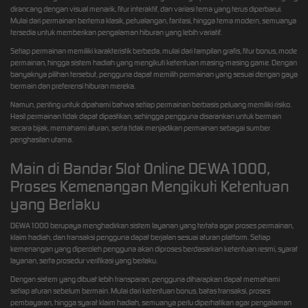
dirancang dengan visual menarik, fitur interaktif, dan variasi tema yang terus diperbarui.
Mulai dari permainan bertema klasik, petualangan, fantasi, hingga tema modern, semuanya
tersedia untuk memberikan pengalaman hiburan yang lebih variatif.
Setiap permainan memiliki karakteristik berbeda, mulai dari tampilan grafis, fitur bonus, mode
permainan, hingga sistem hadiah yang mengikuti ketentuan masing-masing game. Dengan
banyaknya pilihan tersebut, pengguna dapat memilih permainan yang sesuai dengan gaya
bermain dan preferensi hiburan mereka.
Namun, penting untuk dipahami bahwa setiap permainan berbasis peluang memiliki risiko.
Hasil permainan tidak dapat dipastikan, sehingga pengguna disarankan untuk bermain
secara bijak, memahami aturan, serta tidak menjadikan permainan sebagai sumber
penghasilan utama.
Main di Bandar Slot Online DEWA1000,
Proses Kemenangan Mengikuti Ketentuan
yang Berlaku
DEWA1000 berupaya menghadirkan sistem layanan yang tertata agar proses permainan,
klaim hadiah, dan transaksi pengguna dapat berjalan sesuai aturan platform. Setiap
kemenangan yang diperoleh pengguna akan diproses berdasarkan ketentuan resmi, syarat
layanan, serta prosedur verifikasi yang berlaku.
Dengan sistem yang dibuat lebih transparan, pengguna diharapkan dapat memahami
setiap aturan sebelum bermain. Mulai dari ketentuan bonus, batas transaksi, proses
pembayaran, hingga syarat klaim hadiah, semuanya perlu diperhatikan agar pengalaman