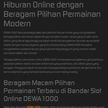
Hiburan Online dengan
Beragam Pilihan Permainan
Modern
DEWA1000 dikenal sebagai salah satu platform hiburan online yang menghadirkan
berbagai pilihan permainan digital dengan tampilan modern, akses yang mudah, serta
sistem yang dibuat agar pengguna dapat menikmati pengalaman bermain secara lebih
praktis. Dengan konsep layanan yang terus berkembang, DEWA1000 berusaha
menghadirkan suasana hiburan yang nyaman bagi pengguna yang mencari variasi
permainan dalam satu tempat.
Sebagai platform permainan online, DEWA1000 menawarkan pengalaman yang berfokus
pada kemudahan akses, tampilan antarmuka yang sederhana, dan pilihan game yang
beragam. Pengguna dapat menemukan berbagai kategori permainan dengan tema, fitur,
serta mekanisme yang berbeda-beda sesuai minat masing-masing.
Beragam Macam Pilihan
Permainan Terbaru di Bandar Slot
Online DEWA1000
Salah satu daya tarik
DEWA1000
adalah hadirnya berbagai pilihan permainan terbaru yang