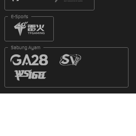
E-Sports
Sabung Ayam