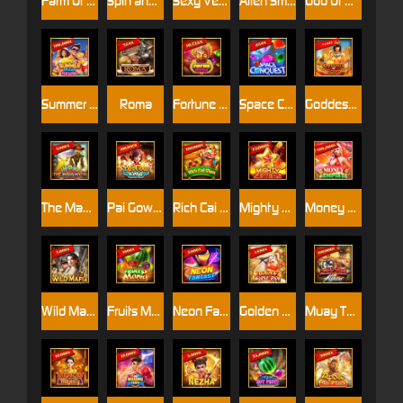
Farm Of Fortune
Spin and Win
Sexy Vegas
Alien Smash
God Of Wealth
Summer Splash Paradise
Roma
Fortune Jewels III
Space Conquest
Goddess Of Egypt
The Maya Myth
Pai Gow Ways
Rich Cai Shen
Mighty Sevens
Money Empire
Wild Mafia
Fruits Mania
Neon Fantasy
Golden Horse Ride
Muay Thai Fighter