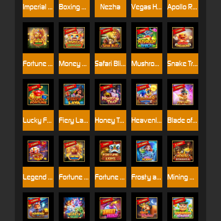
Imperial Majesty
Boxing Fury
Nezha
Vegas Hot Fruit
Apollo Ray of Luck
Fortune Jewels I
Money Dragon
Safari Blitz
Mushroom Bandit
Snake Treasure
Lucky Fortune
Fiery Lava
Honey Trap
Heavenly Fortunes 2
Blade of Fortune
Legend of Nian
Fortune Jewels II
Fortune Lions
Frosty and Flamy
Mining Bonanza