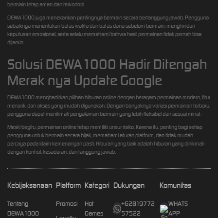
bermain tetap aman dan terkontrol.
DEWA1000 juga menekankan pentingnya bermain secara bertanggung jawab. Pengguna
sebaiknya menentukan batas waktu dan batas dana sebelum bermain, menghindari
keputusan emosional, serta selalu memahami bahwa hasil permainan tidak pernah bisa
dijamin.
Solusi DEWA1000 Hadir Ditengah
Merak nya Update Google
DEWA1000 menghadirkan pilihan hiburan online dengan beragam permainan modern, fitur
menarik, dan akses yang mudah digunakan. Dengan banyaknya variasi permainan terbaru,
pengguna dapat menikmati pengalaman bermain yang lebih fleksibel dan sesuai minat.
Meski begitu, permainan online tetap memiliki unsur risiko. Karena itu, penting bagi setiap
pengguna untuk bermain secara bijak, memahami aturan platform, dan tidak mudah
percaya pada klaim kemenangan pasti. Hiburan yang baik adalah hiburan yang dinikmati
dengan kontrol, kesadaran, dan tanggung jawab.
Kebijaksanaan
Platform
Kategori
Dukungan
Komunitas
Tentang
Promosi
Hot
+62819772
WHATS
DEWA1000
Games
57522
APP