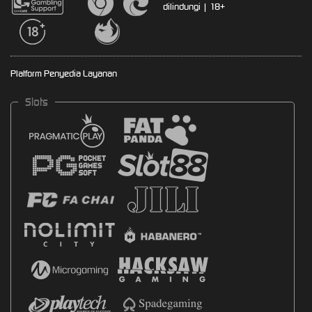
dilindungi | 18+
Platform Penyedia Layanan
Slots