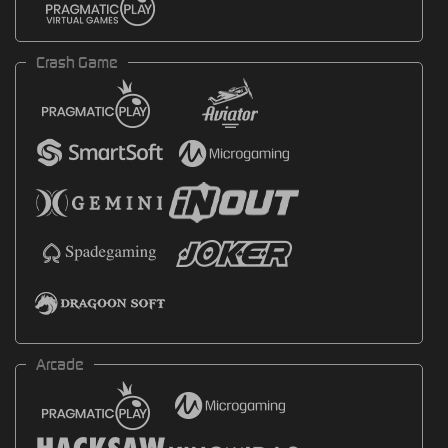
Crash Game
Arcade