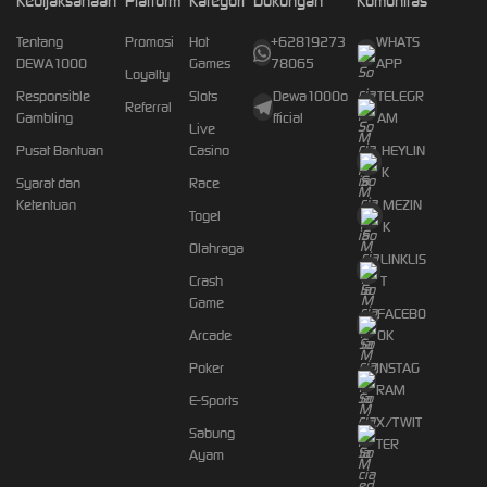
Kebijaksanaan
Platform
Kategori
Dukungan
Komunitas
Tentang
Promosi
Hot
+62819273
WHATS
DEWA1000
Games
78065
APP
Loyalty
Responsible
Slots
Dewa1000o
TELEGR
Referral
Gambling
fficial
AM
Live
Pusat Bantuan
Casino
HEYLIN
K
Syarat dan
Race
Ketentuan
MEZIN
Togel
K
Olahraga
LINKLIS
Crash
T
Game
FACEBO
Arcade
OK
Poker
INSTAG
RAM
E-Sports
X/TWIT
Sabung
TER
Ayam