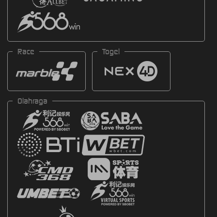
Race
Togel
Olahraga