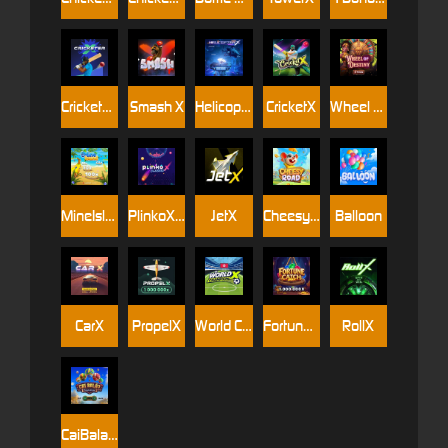
CricketerX
Smash X
HelicopterX
CricketX
Wheel Of Destiny
MineIsland
PlinkoXClassic
JetX
Cheesy Road
Balloon
CarX
PropelX
World Champion X
Fortune Catch
RollX
CaiBalaoCappadocia