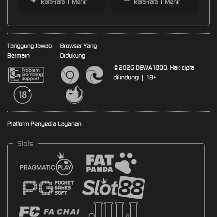
Rata-rata 1 Menit
Rata-rata 1 Menit
Tanggung Jawab
Browser Yang
Bermain
Didukung
©2026 DEWA1000. Hak cipta
dilindungi | 18+
Platform Penyedia Layanan
Slots