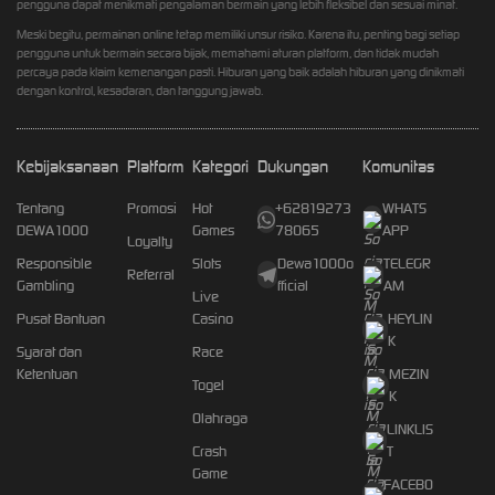
pengguna dapat menikmati pengalaman bermain yang lebih fleksibel dan sesuai minat.
Meski begitu, permainan online tetap memiliki unsur risiko. Karena itu, penting bagi setiap
pengguna untuk bermain secara bijak, memahami aturan platform, dan tidak mudah
percaya pada klaim kemenangan pasti. Hiburan yang baik adalah hiburan yang dinikmati
dengan kontrol, kesadaran, dan tanggung jawab.
Kebijaksanaan
Platform
Kategori
Dukungan
Komunitas
Tentang
Promosi
Hot
+62819273
WHATS
DEWA1000
Games
78065
APP
Loyalty
Responsible
Slots
Dewa1000o
TELEGR
Referral
Gambling
fficial
AM
Live
Pusat Bantuan
Casino
HEYLIN
K
Syarat dan
Race
Ketentuan
MEZIN
Togel
K
Olahraga
LINKLIS
Crash
T
Game
FACEBO