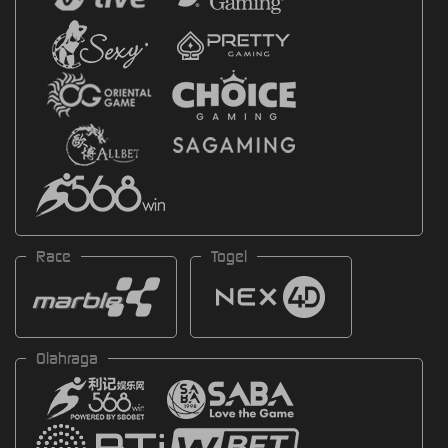
Race
Togel
Olahraga