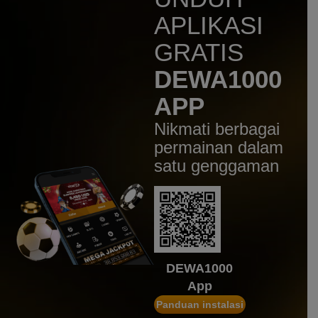
APLIKASI
GRATIS
DEWA1000
APP
Nikmati berbagai
permainan dalam
satu genggaman
DEWA1000
App
Panduan instalasi