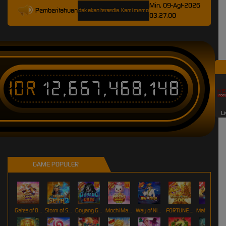
Min, 09-Agt-2026
Pemberitahuan
P Virtual Sports permainan tidak akan tersedia. Kami memohon maaf atas ketidaknyamanan yang 
03.27.00
IDR
12,667,468,148
L
GAME POPULER
Gates of Olympus POP
Storm of Seth 2
Goyang Gaib
Mochi Mania 1000
Way of Ninja
FORTUNE GARUDA 500
Mahjong Magic