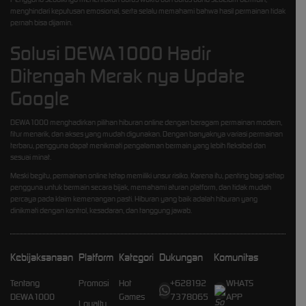
menghindari keputusan emosional, serta selalu memahami bahwa hasil permainan tidak
pernah bisa dijamin.
Solusi DEWA1000 Hadir
Ditengah Merak nya Update
Google
DEWA1000 menghadirkan pilihan hiburan online dengan beragam permainan modern,
fitur menarik, dan akses yang mudah digunakan. Dengan banyaknya variasi permainan
terbaru, pengguna dapat menikmati pengalaman bermain yang lebih fleksibel dan
sesuai minat.
Meski begitu, permainan online tetap memiliki unsur risiko. Karena itu, penting bagi setiap
pengguna untuk bermain secara bijak, memahami aturan platform, dan tidak mudah
percaya pada klaim kemenangan pasti. Hiburan yang baik adalah hiburan yang
dinikmati dengan kontrol, kesadaran, dan tanggung jawab.
Kebijaksanaan
Platform
Kategori
Dukungan
Komunitas
Tentang
Promosi
Hot
+628192
WHATS
DEWA1000
Games
7378065
APP
Loyalty