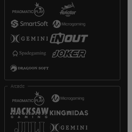
Arcade