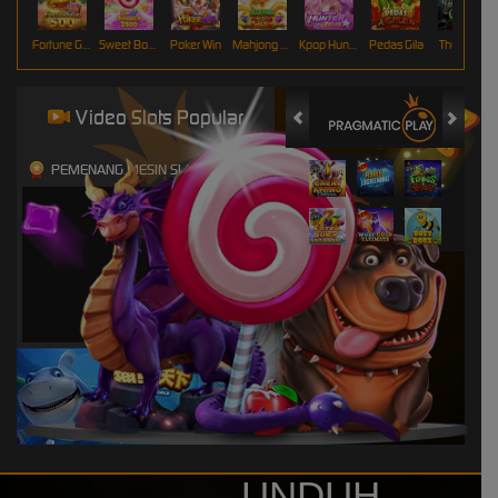
Fortune Gems 500
Sweet Bonanza 2500
Poker Win
Mahjong Wins Triple Pot
Kpop Hunter Zeus
Pedas Gila
The Crypt
Video Slots Popular
PEMENANG MESIN SLOT
UNDUH