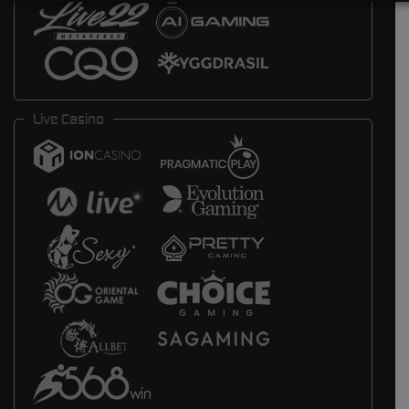
Live Casino