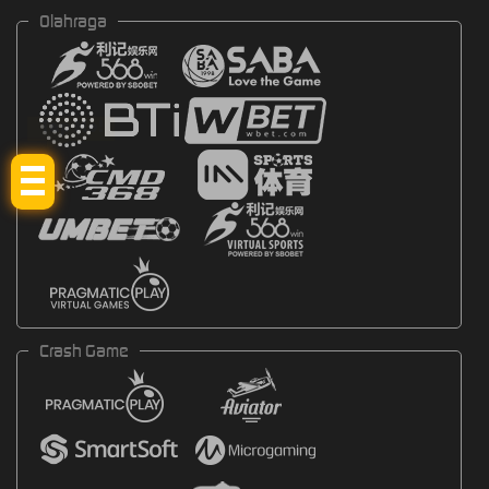
Olahraga
Tap Me!
Crash Game