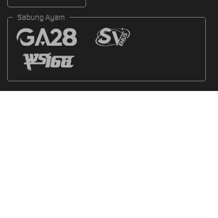
Sabung Ayam