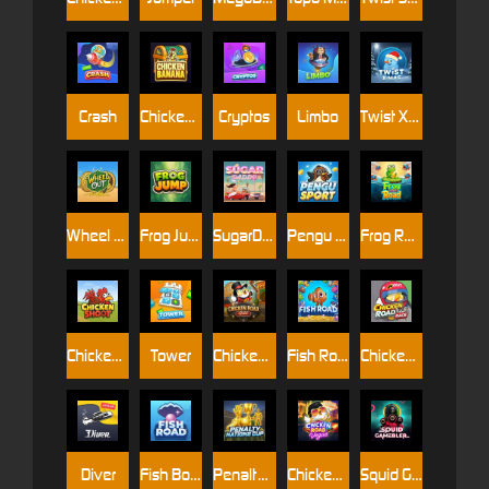
Crash
Chicken Banana
Cryptos
Limbo
Twist X-mas
Wheel Out
Frog Jump
SugarDaddy
Pengu Sport
Frog Road
Chicken Shoot
Tower
Chicken Road Gold
Fish Road
Chicken Road Race
Diver
Fish Boom
Penalty Nations Cup
Chicken Road Vegas
Squid Gamebler