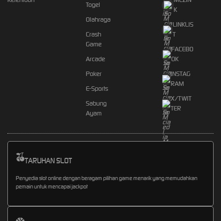
Togel
K
Olahraga
LINKLIS
Crash
T
Game
FACEBO
Arcade
OK
Poker
INSTAG
RAM
E-Sports
X/TWIT
Sabung
TER
Ayam
TARUHAN SLOT
Penyedia slot online dengan beragam pilihan game menarik yang memudahkan
pemain untuk mencapai jackpot