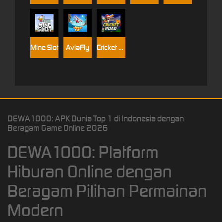
Mine Slot
AviaFly
Cricket Road
DEWA1000: APK Dunia Top 1 di Indonesia dengan
Beragam Game Online 2026
DEWA1000: Platform
Hiburan Online dengan
Beragam Pilihan Permainan
Modern