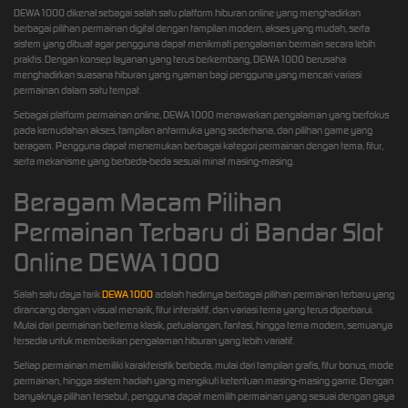
DEWA1000 dikenal sebagai salah satu platform hiburan online yang menghadirkan
berbagai pilihan permainan digital dengan tampilan modern, akses yang mudah, serta
sistem yang dibuat agar pengguna dapat menikmati pengalaman bermain secara lebih
praktis. Dengan konsep layanan yang terus berkembang, DEWA1000 berusaha
menghadirkan suasana hiburan yang nyaman bagi pengguna yang mencari variasi
permainan dalam satu tempat.
Sebagai platform permainan online, DEWA1000 menawarkan pengalaman yang berfokus
pada kemudahan akses, tampilan antarmuka yang sederhana, dan pilihan game yang
beragam. Pengguna dapat menemukan berbagai kategori permainan dengan tema, fitur,
serta mekanisme yang berbeda-beda sesuai minat masing-masing.
Beragam Macam Pilihan
Permainan Terbaru di Bandar Slot
Online DEWA1000
Salah satu daya tarik
DEWA1000
adalah hadirnya berbagai pilihan permainan terbaru yang
dirancang dengan visual menarik, fitur interaktif, dan variasi tema yang terus diperbarui.
Mulai dari permainan bertema klasik, petualangan, fantasi, hingga tema modern, semuanya
tersedia untuk memberikan pengalaman hiburan yang lebih variatif.
Setiap permainan memiliki karakteristik berbeda, mulai dari tampilan grafis, fitur bonus, mode
permainan, hingga sistem hadiah yang mengikuti ketentuan masing-masing game. Dengan
banyaknya pilihan tersebut, pengguna dapat memilih permainan yang sesuai dengan gaya