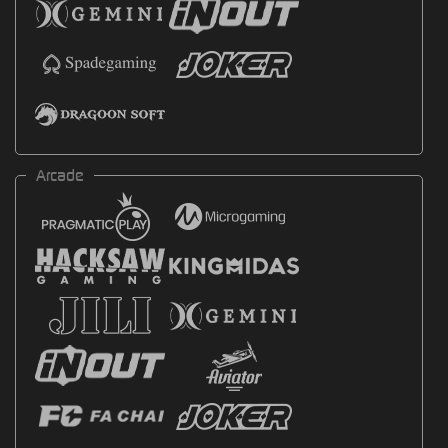
Arcade