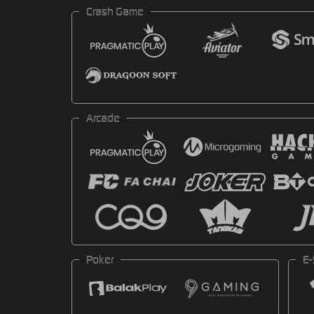
Crash Game
Arcade
Poker
E-