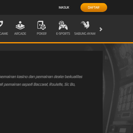
MASUK
DAFTAR
 GAME
ARCADE
POKER
E-SPORTS
SABUNG AYAM
PROMOSI
rmainan kasino dan permainan dealer berkualitas
permainan seperti Baccarat, Roulette, Sic Bo,