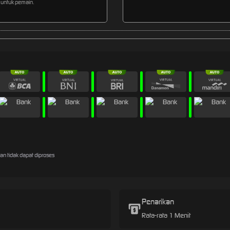
untuk pemain.
an tidak dapat diproses
Penarikan
Rata-rata 1 Menit