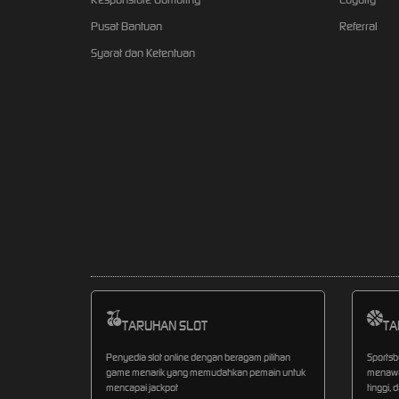
Pusat Bantuan
Referral
Syarat dan Ketentuan
TARUHAN SLOT
TA
Penyedia slot online dengan beragam pilihan
Sportsb
game menarik yang memudahkan pemain untuk
menawar
mencapai jackpot
tinggi,