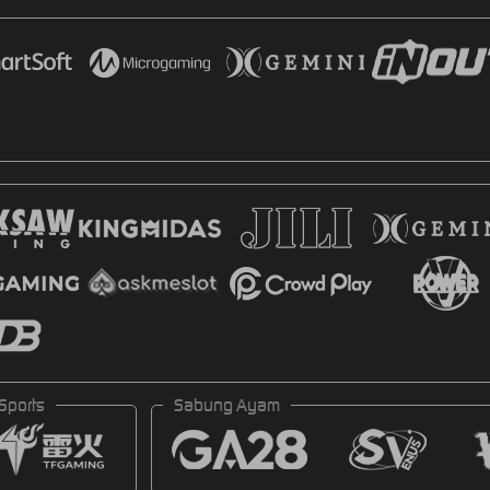
Sports
Sabung Ayam