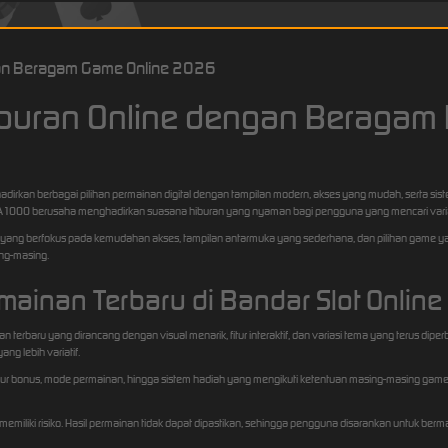
an Beragam Game Online 2026
buran Online dengan Beragam 
adirkan berbagai pilihan permainan digital dengan tampilan modern, akses yang mudah, serta s
EWA1000 berusaha menghadirkan suasana hiburan yang nyaman bagi pengguna yang mencari varia
ang berfokus pada kemudahan akses, tampilan antarmuka yang sederhana, dan pilihan game 
ing-masing.
mainan Terbaru di Bandar Slot Onli
 terbaru yang dirancang dengan visual menarik, fitur interaktif, dan variasi tema yang terus diperb
g lebih variatif.
fis, fitur bonus, mode permainan, hingga sistem hadiah yang mengikuti ketentuan masing-masing g
miliki risiko. Hasil permainan tidak dapat dipastikan, sehingga pengguna disarankan untuk berm