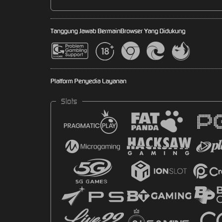
Tanggung Jawab Bermain
Browser Yang Didukung
Platform Penyedia Layanan
Slots