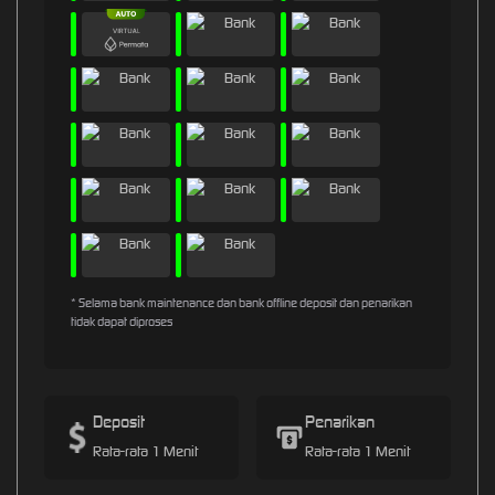
* Selama bank maintenance dan bank offline deposit dan penarikan
tidak dapat diproses
Deposit
Penarikan
Rata-rata 1 Menit
Rata-rata 1 Menit