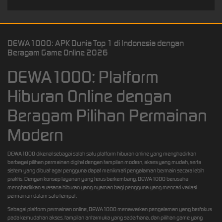
DEWA1000: APK Dunia Top 1 di Indonesia dengan
Beragam Game Online 2026
DEWA1000: Platform
Hiburan Online dengan
Beragam Pilihan Permainan
Modern
DEWA1000 dikenal sebagai salah satu platform hiburan online yang menghadirkan
berbagai pilihan permainan digital dengan tampilan modern, akses yang mudah, serta
sistem yang dibuat agar pengguna dapat menikmati pengalaman bermain secara lebih
praktis. Dengan konsep layanan yang terus berkembang, DEWA1000 berusaha
menghadirkan suasana hiburan yang nyaman bagi pengguna yang mencari variasi
permainan dalam satu tempat.
Sebagai platform permainan online, DEWA1000 menawarkan pengalaman yang berfokus
pada kemudahan akses, tampilan antarmuka yang sederhana, dan pilihan game yang