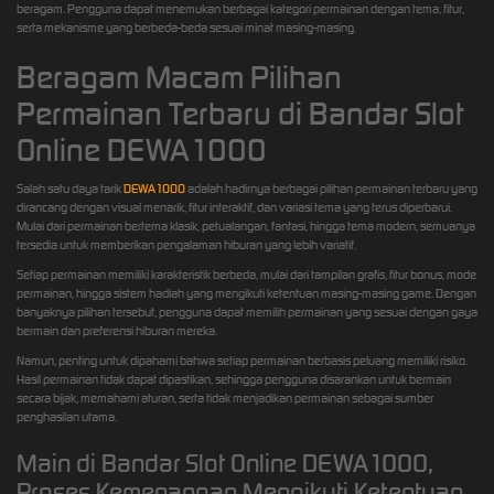
beragam. Pengguna dapat menemukan berbagai kategori permainan dengan tema, fitur,
serta mekanisme yang berbeda-beda sesuai minat masing-masing.
Beragam Macam Pilihan
Permainan Terbaru di Bandar Slot
Online DEWA1000
Salah satu daya tarik
DEWA1000
adalah hadirnya berbagai pilihan permainan terbaru yang
dirancang dengan visual menarik, fitur interaktif, dan variasi tema yang terus diperbarui.
Mulai dari permainan bertema klasik, petualangan, fantasi, hingga tema modern, semuanya
tersedia untuk memberikan pengalaman hiburan yang lebih variatif.
Setiap permainan memiliki karakteristik berbeda, mulai dari tampilan grafis, fitur bonus, mode
permainan, hingga sistem hadiah yang mengikuti ketentuan masing-masing game. Dengan
banyaknya pilihan tersebut, pengguna dapat memilih permainan yang sesuai dengan gaya
bermain dan preferensi hiburan mereka.
Namun, penting untuk dipahami bahwa setiap permainan berbasis peluang memiliki risiko.
Hasil permainan tidak dapat dipastikan, sehingga pengguna disarankan untuk bermain
secara bijak, memahami aturan, serta tidak menjadikan permainan sebagai sumber
penghasilan utama.
Main di Bandar Slot Online DEWA1000,
Proses Kemenangan Mengikuti Ketentuan