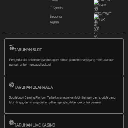
RAM
E-Sports
X/TWIT
Sabung
TER
Ayam
TARUHAN SLOT
Penyedia slot online dengan beragam pilihan game menarik yang memudahkan
pemain untuk mencapai jackpot
TARUHAN OLAHRAGA
Sportsbook Gaming Platform Terbaik menawarkan lebih banyak game, odds yang
lebih tinggi, dan menyediakan pilihan yang lebih banyak untuk pemain.
TARUHAN LIVE KASINO