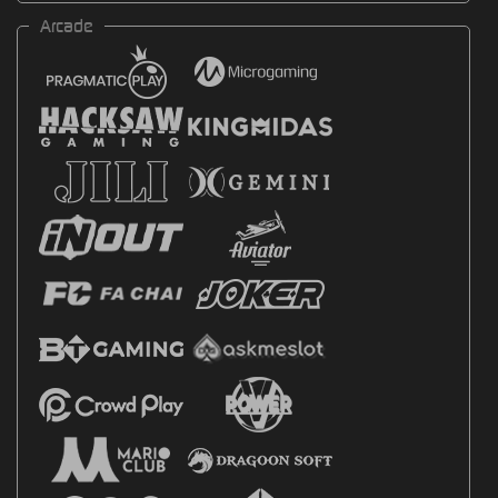
Arcade