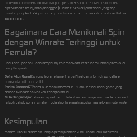
profesional demi menjamin hak-hak para pemain. Selain itu, reputasi positif mereka
diperkuat oleh tim layanan pelanggan (Customer Service) profesional yang siap
mendampingi Anda 24 jam non-stop untuk memproses transaksi deposit dan withdraw
secara instan.
Bagaimana Cara Menikmati Spin
dengan Winrate Tertinggi untuk
Pemula?
Bagi Anda yang baru ingin bergabung, cara menikmati keseruan taruhan di platform ini
sangatlah praktis:
Daftar Akun Resmi:
Kunjungi tautan alternatif terverifikasi dan isi formulir pendaftaran
dengan data diri yang valid.
Pantau Bocoran RTP:
Masuk ke menu informasi RTP untuk melihat daftar game yang
sedang aktif memberikan kemenangan hari ini.
Mulai dengan Bijak:
Lakukan deposit dan mulailah bermain dengan nominal taruhan kecil
terlebih dahulu guna memahami pola algoritma mesin sebelum menaikkan modal Anda.
Kesimpulan
Menemukan situs bermain yang terpercaya adalah kunci utama untuk menikmati