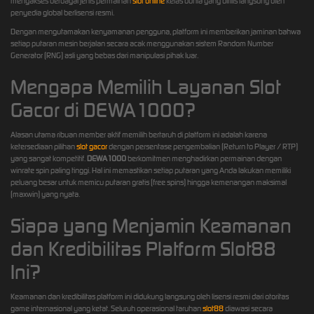
mengakses berbagai jenis permainan
slot online
kelas dunia yang dirilis langsung oleh
penyedia global berlisensi resmi.
Dengan mengutamakan kenyamanan pengguna, platform ini memberikan jaminan bahwa
setiap putaran mesin berjalan secara acak menggunakan sistem Random Number
Generator (RNG) asli yang bebas dari manipulasi pihak luar.
Mengapa Memilih Layanan Slot
Gacor di DEWA1000?
Alasan utama ribuan member aktif memilih bertaruh di platform ini adalah karena
ketersediaan pilihan
slot gacor
dengan persentase pengembalian (Return to Player / RTP)
yang sangat kompetitif.
DEWA1000
berkomitmen menghadirkan permainan dengan
winrate spin paling tinggi. Hal ini memastikan setiap putaran yang Anda lakukan memiliki
peluang besar untuk memicu putaran gratis (free spins) hingga kemenangan maksimal
(maxwin) yang nyata.
Siapa yang Menjamin Keamanan
dan Kredibilitas Platform Slot88
Ini?
Keamanan dan kredibilitas platform ini didukung langsung oleh lisensi resmi dari otoritas
game internasional yang ketat. Seluruh operasional taruhan
slot88
diawasi secara