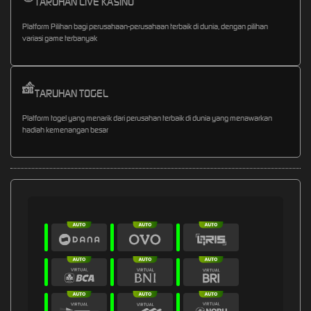
TARUHAN LIVE KASINO
Platform Pilihan bagi perusahaan-perusahaan terbaik di dunia, dengan pilihan
variasi game terbanyak
TARUHAN TOGEL
Platform togel yang menarik dari perusahan terbaik di dunia yang menawarkan
hadiah kemenangan besar