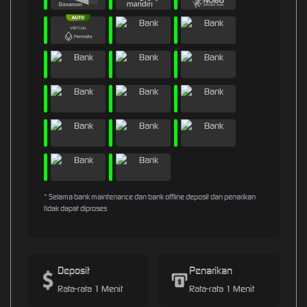
* Selama bank maintenance dan bank offline deposit dan penarikan
tidak dapat diproses
Deposit
Penarikan
Rata-rata 1 Menit
Rata-rata 1 Menit