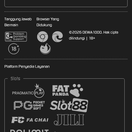
Tanggung Jawab
Browser Yang
Bermain
Didukung
©2026 DEWA1000. Hak cipta
dilindungi | 18+
Platform Penyedia Layanan
Slots