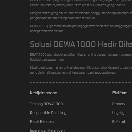
DEWA1000 berupaya menghadirkan sistem layanan yang tertata agar proses
ketentuan resmi, syarat layanan, serta prosedur verifikasi yang berlaku.
Dengan sistem yang dibuat lebih transparan, pengguna diharapkan dapat me
pengalaman bermain tetap aman dan terkontrol.
DEWA1000 juga menekankan pentingnya bermain secara bertanggung jawa
tidak pernah bisa dijamin.
Solusi DEWA1000 Hadir Dit
DEWA1000 menghadirkan pilihan hiburan online dengan beragam permainan
fleksibel dan sesuai minat.
Meski begitu, permainan online tetap memiliki unsur risiko. Karena itu, p
yang dinikmati dengan kontrol, kesadaran, dan tanggung jawab.
Kebijaksanaan
Platform
Tentang DEWA1000
Promosi
Responsible Gambling
Loyalty
Pusat Bantuan
Referral
Syarat dan Ketentuan