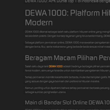
DEWA1000: APK Dunia Top 1 di Indonesia deng
DEWA1000: Platform Hi
Modern
DEWA1000 dikenal sebagai salah satu platform hiburan online yang mengh
secara lebih praktis. Dengan konsep layanan yang terus berkembang, D
Sebagai platform permainan online, DEWA1000 menawarkan pengalaman y
dengan tema, fitur, serta mekanisme yang berbeda-beda sesuai minat mas
Beragam Macam Pilihan Per
Salah satu daya tarik
DEWA1000
adalah hadirnya berbagai pilihan permainan
tema modern, semuanya tersedia untuk memberikan pengalaman hiburan yan
Setiap permainan memiliki karakteristik berbeda, mulai dari tampilan gra
yang sesuai dengan gaya bermain dan preferensi hiburan mereka.
Namun, penting untuk dipahami bahwa setiap permainan berbasis peluang me
sebagai sumber penghasilan utama.
Main di Bandar Slot Online DEWA1