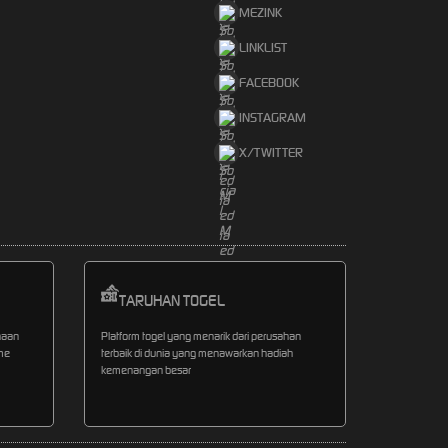
MEZINK
LINKLIST
FACEBOOK
INSTAGRAM
X/TWITTER
TARUHAN TOGEL
haan
Platform togel yang menarik dari perusahan
ame
terbaik di dunia yang menawarkan hadiah
kemenangan besar