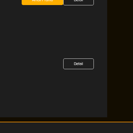
Detail