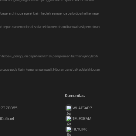
iap kemenangan yang diperoleh pengguna akan diproses berdasarkan
bayaran, hingga syarat klaim hadiah, semuanya perlu diperhatikan agar
 keputusan emosional, serta selalu memahami bahwa hasil permainan
n terbaru, pengguna dapat menikmati pengalaman bermain yang lebih
h percaya pada klaim kemenangan pasti. Hiburan yang baik adalah hiburan
Komunitas
27378065
WHATSAPP
official
TELEGRAM
HEYLINK