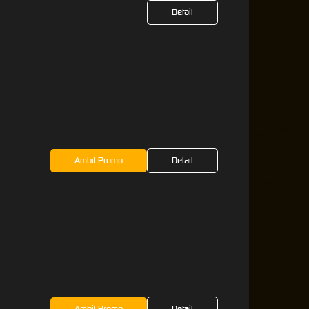
Detail
Ambil Promo
Detail
Ambil Promo
Detail