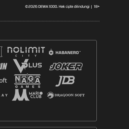
©2026 DEWA1000. Hak cipta dilindungi | 18+