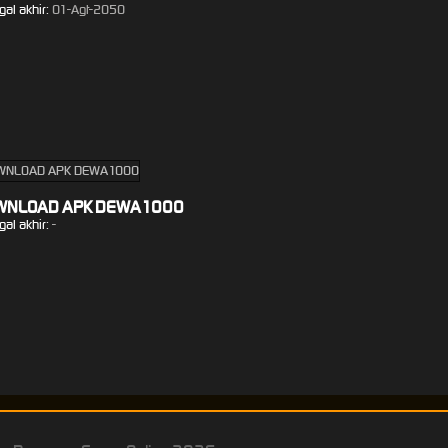
gal akhir:
01-Agt-2050
WNLOAD APK DEWA1000
gal akhir:
-