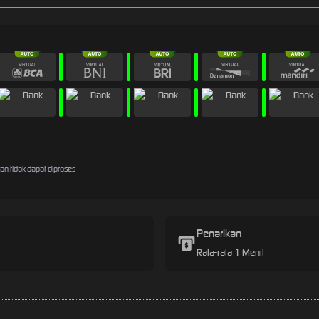
an tidak dapat diproses
Penarikan
Rata-rata 1 Menit